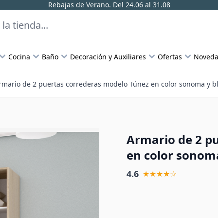
Rebajas de Verano. Del 24.06 al 31.08
Cocina
Baño
Decoración y Auxiliares
Ofertas
Noveda
rmario de 2 puertas correderas modelo Túnez en color sonoma y b
Armario de 2 p
en color sonom
4.6
★★★★☆