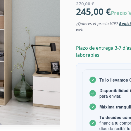
270,00 €
245,00 €
Precio 
¿Quieres el precio VIP?
Regíst
web.
Plazo de entrega 3-7 día
laborables
Te lo llevamos
Disponibilidad 
para enviar.
Máxima tranquil
Tú decides cóm
financia tu comp
días de recibir tu