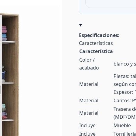
Especificaciones:
Características
Característica
Color /
blanco y
acabado
Piezas: t
Material
según con
Espesor:
Material
Cantos: P
Trasera d
Material
(MDF/DM).
Incluye
Mueble
Incluye
Tornillerí