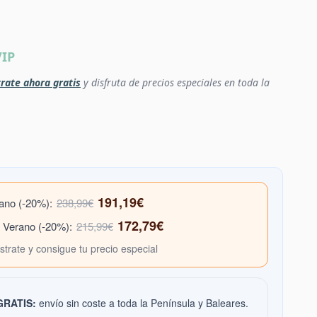
VIP
rate ahora gratis
y disfruta de precios especiales en toda la
191,19€
rano (-20%):
238,99€
172,79€
e Verano (-20%):
215,99€
ístrate y consigue tu precio especial
 GRATIS:
envío sin coste a toda la Península y Baleares.