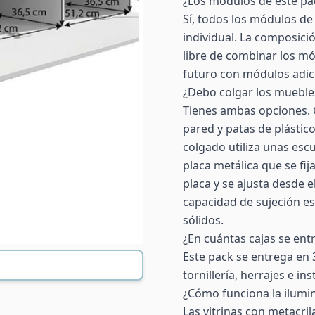
¿Los módulos de este pa
Sí, todos los módulos de
individual. La composici
libre de combinar los mó
futuro con módulos adic
¿Debo colgar los muebles
Tienes ambas opciones. 
pared y patas de plástico
colgado utiliza unas esc
placa metálica que se fi
placa y se ajusta desde e
capacidad de sujeción 
sólidos.
¿En cuántas cajas se ent
Este pack se entrega en 
tornillería, herrajes e i
¿Cómo funciona la ilumin
Las vitrinas con metacril