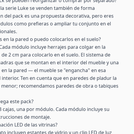
ck se pueden reorganizar o comprar por separado?
 la serie Luke se venden también de forma
ón del pack es una propuesta decorativa, pero eres
dulos como prefieras o ampliar tu conjunto en el
ionales.
 en la pared o puedo colocarlos en el suelo?
Cada módulo incluye herrajes para colgar en la
 de 2 cm para colocarlo en el suelo. El sistema de
uadras que se montan en el interior del mueble y una
ja en la pared — el mueble se "engancha" en esa
l interior. Ten en cuenta que en paredes de pladur la
es menor; recomendamos paredes de obra o tabiques
rega este pack?
3 cajas, una por módulo. Cada módulo incluye su
nstrucciones de montaje.
ación LED de las vitrinas?
ato incluyen estantes de vidrio y un clip LED de luz