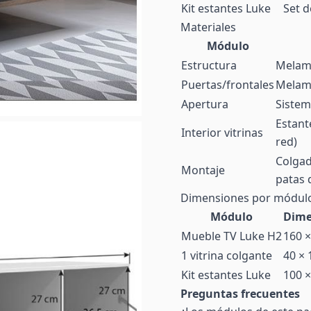
Kit estantes Luke
Set d
Materiales
Módulo
Estructura
Melami
Puertas/frontales
Melami
Apertura
Sistema
Estant
Interior vitrinas
red)
Colgad
Montaje
patas 
Dimensiones por módul
Módulo
Dime
Mueble TV Luke H2
160 ×
1 vitrina colgante
40 × 
Kit estantes Luke
100 ×
Preguntas frecuentes