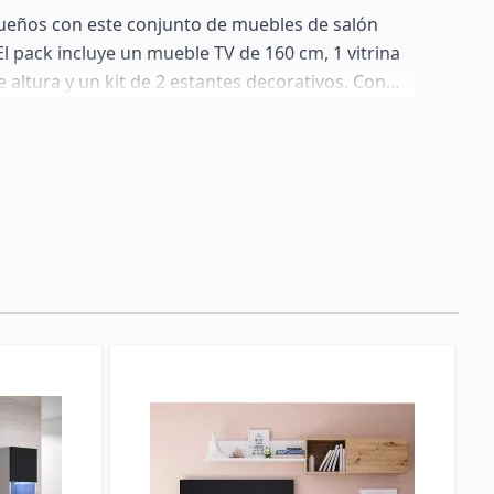
sueños con este conjunto de muebles de salón
l pack incluye un mueble TV de 160 cm, 1 vitrina
 altura y un kit de 2 estantes decorativos. Con
de metacrilato, estantes de vidrio e iluminación
módulos pueden colgarse en la pared o colocarse
 patas incluidas. La composición de la foto es
os módulos se venden también por separado.