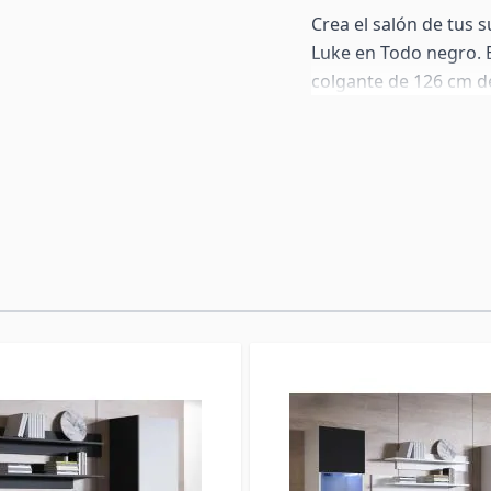
Crea el salón de tus 
Luke en Todo negro. E
colgante de 126 cm de
puertas parcialmente 
LED azul. Todos los 
sobre el suelo con las
orientativa: todos l