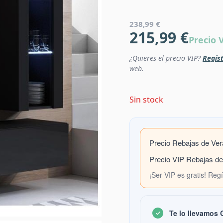
238,99 €
215,99 €
Precio 
¿Quieres el precio VIP?
Regíst
web.
Sin stock
Precio Rebajas de Ve
Precio VIP Rebajas d
¡Ser VIP es gratis! Reg
Te lo llevamos