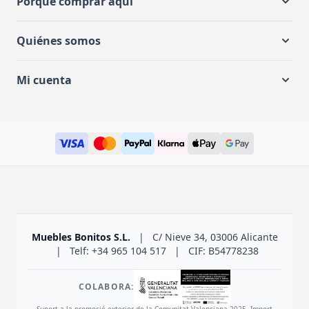
Porqué comprar aquí
Quiénes somos
Mi cuenta
Muebles Bonitos S.L.
|
C/ Nieve 34, 03006 Alicante
|
Telf: +34 965 104 517
|
CIF: B54778238
COLABORA:
Suport a la promoció exterior de la Comunitat Valenciana 2025. Import