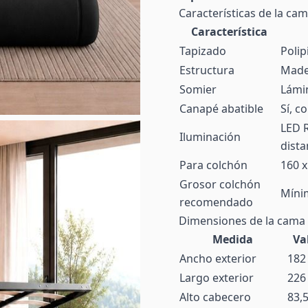
Características de la ca
Característica
Tapizado
Polip
Estructura
Mader
Somier
Lámi
Canapé abatible
Sí, c
LED R
Iluminación
dista
Para colchón
160 
Grosor colchón
Míni
recomendado
Dimensiones de la cama
Medida
Va
Ancho exterior
182
Largo exterior
226
Alto cabecero
83,