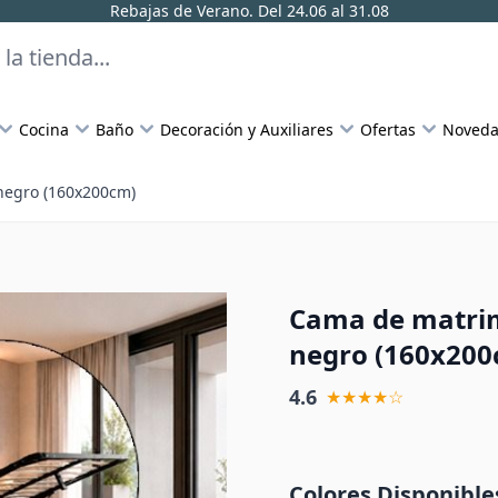
Rebajas de Verano. Del 24.06 al 31.08
Cocina
Baño
Decoración y Auxiliares
Ofertas
Noveda
negro (160x200cm)
Cama de matrim
negro (160x200
4.6
★★★★☆
Colores Disponible