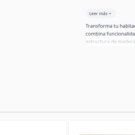
Leer más
Transforma tu habita
combina funcionalidad
estructura de madera 
toque moderno y sofis
madera proporciona u
Dale a tu dormitorio 
integrada en el cabec
entre 16 colores dife
canapé es la base ide
cualquier tipo de dec