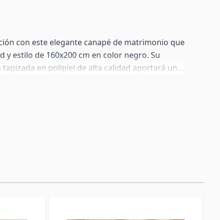
ción con este elegante canapé de matrimonio que
 y estilo de 160x200 cm en color negro. Su
tapizada en polipiel de alta calidad aportará un
ticado a tu hogar. El somier de láminas de
n soporte firme y duradero para tu colchón.
el ambiente que desees con la luz LED RGB
ero. Con su mando a distancia, puedes elegir
rentes para crear la atmósfera perfecta. Este
al para un descanso reparador y se adapta a
oración.