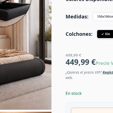
Medidas:
150x190c
Colchones:
Sin
498,99 €
449,99 €
Precio 
¿Quieres el precio VIP?
Regíst
web.
En stock