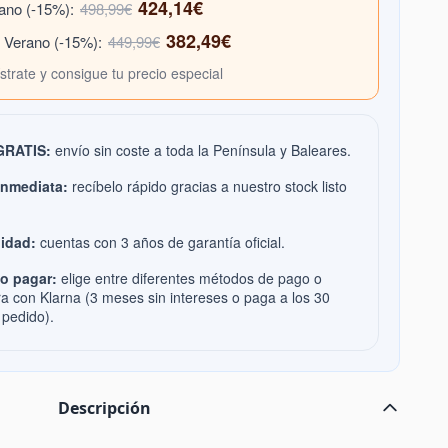
424,14€
rano (-15%):
498,99€
382,49€
e Verano (-15%):
449,99€
ístrate y consigue tu precio especial
 GRATIS:
envío sin coste a toda la Península y Baleares.
inmediata:
recíbelo rápido gracias a nuestro stock listo
idad:
cuentas con 3 años de garantía oficial.
o pagar:
elige entre diferentes métodos de pago o
ra con Klarna (3 meses sin intereses o paga a los 30
 pedido).
Descripción