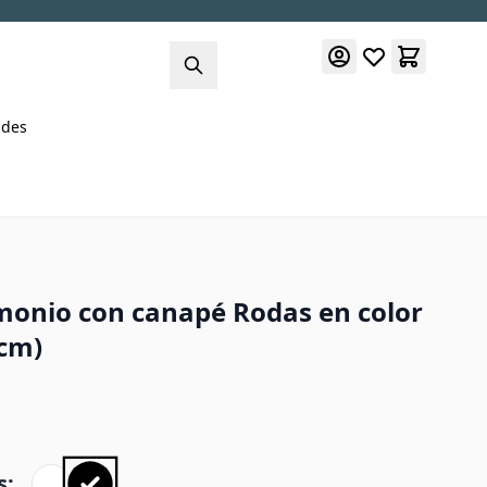
des
onio con canapé Rodas en color
cm)
s: