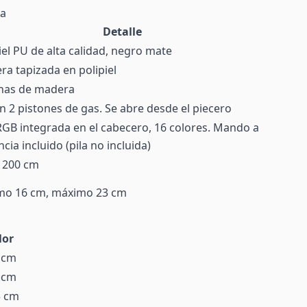
ma
Detalle
iel PU de alta calidad, negro mate
a tapizada en polipiel
nas de madera
on 2 pistones de gas. Se abre desde el piecero
GB integrada en el cabecero, 16 colores. Mando a
ncia incluido (pila no incluida)
x 200 cm
mo 16 cm, máximo 23 cm
lor
 cm
 cm
5 cm