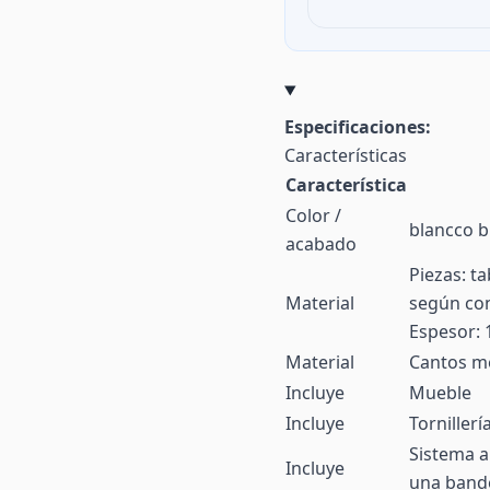
Especificaciones:
Características
Característica
Color /
blancco br
acabado
Piezas: t
Material
según con
Espesor:
Material
Cantos m
Incluye
Mueble
Incluye
Tornillerí
Sistema a
Incluye
una bande