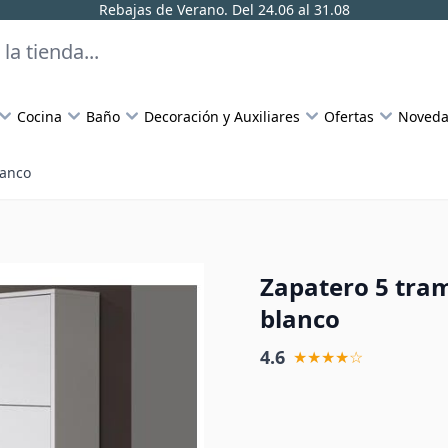
Rebajas de Verano. Del 24.06 al 31.08
Cocina
Baño
Decoración y Auxiliares
Ofertas
Noveda
lanco
Zapatero 5 tra
blanco
4.6
★★★★☆