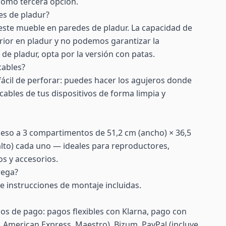
como tercera opción.
es de pladur?
ste mueble en paredes de pladur. La capacidad de
rior en pladur y no podemos garantizar la
 de pladur, opta por la versión con patas.
cables?
 fácil de perforar: puedes hacer los agujeros donde
cables de tus dispositivos de forma limpia y
ceso a 3 compartimentos de 51,2 cm (ancho) × 36,5
lto) cada uno — ideales para reproductores,
s y accesorios.
rega?
a e instrucciones de montaje incluidas.
s de pago: pagos flexibles con Klarna, pago con
d, American Express, Maestro), Bizum, PayPal (incluye