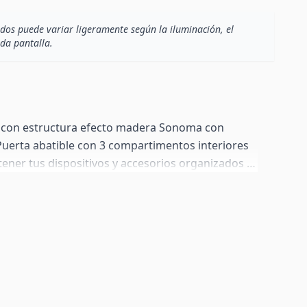
dos puede variar ligeramente según la iluminación, el
ada pantalla.
 con estructura efecto madera Sonoma con
 Puerta abatible con 3 compartimentos interiores
ener tus dispositivos y accesorios organizados y
sera perforable para gestión de cables. Viene con
 12 cm para un look premium, pero el paquete
 estándar de 2 cm y todos los herrajes necesarios
 si lo prefieres.