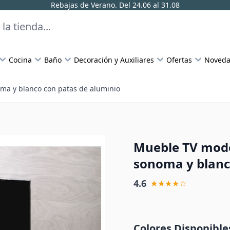
Rebajas de Verano. Del 24.06 al 31.08
Cocina
Baño
Decoración y Auxiliares
Ofertas
Noveda
ma y blanco con patas de aluminio
Mueble TV mode
sonoma y blanc
4.6
★★★★☆
Colores Disponible