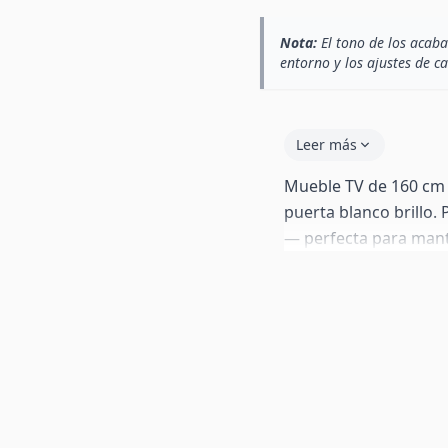
Nota:
El tono de los acaba
entorno y los ajustes de c
Leer más
Mueble TV de 160 cm
puerta blanco brillo.
— perfecta para mant
fuera de la vista. Tra
patas de aluminio de
incluye también patas
para colgarlo en pared