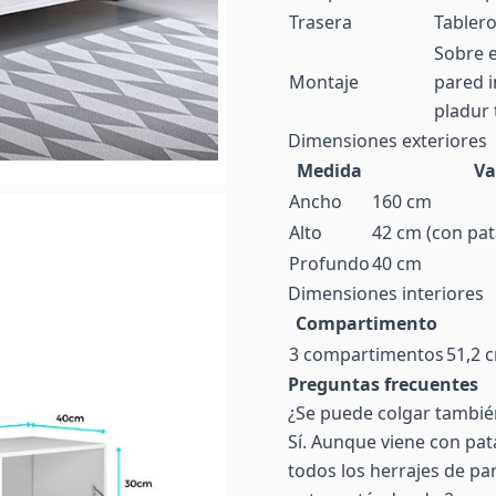
Trasera
Tablero
Sobre e
Montaje
pared i
pladur 
Dimensiones exteriores
Medida
Va
Ancho
160 cm
Alto
42 cm (con pat
Profundo
40 cm
Dimensiones interiores
Compartimento
3 compartimentos
51,2 
Preguntas frecuentes
¿Se puede colgar tambié
Sí. Aunque viene con pat
todos los herrajes de par