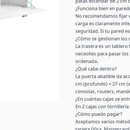
patas estándar de 2 cm 
¿Funciona bien en pared
No recomendamos fijar e
carga es claramente infe
seguridad. Si tu pared es
¿Cómo se gestionan los 
La trasera es un tablero
necesites para pasar los 
ordenada.
¿Qué cabe dentro?
La puerta abatible da ac
cm (profundo) × 27 cm (a
consolas, routers, mando
¿En cuántas cajas se ent
En 2 cajas con tornillerí
¿Cómo puedo pagar?
Aceptamos varios método
tarjeta (Visa, Mastercar