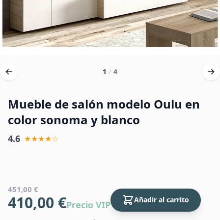
1
/
4
Mueble de salón modelo Oulu en
color sonoma y blanco
4.6
★★★★☆
451,00 €
410,00 €
Añadir al carrito
Precio VIP