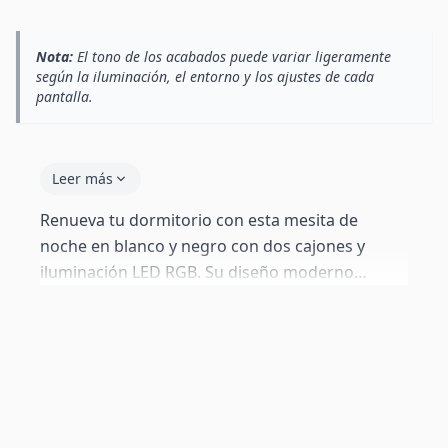
Nota:
El tono de los acabados puede variar ligeramente
según la iluminación, el entorno y los ajustes de cada
pantalla.
Leer más
Renueva tu dormitorio con esta mesita de
noche en blanco y negro con dos cajones y
iluminación LED RGB. Su diseño moderno
combina almacenamiento práctico con un
sistema de 16 colores de luz controlable por
mando a distancia. Sirve tanto para el lado
izquierdo como derecho de la cama, ofreciendo
total flexibilidad en tu decoración.