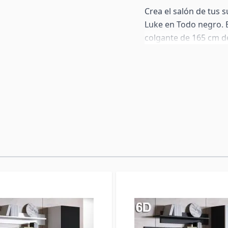
Crea el salón de tus 
Luke en Todo negro. E
colgante de 165 cm de
puertas parcialmente 
LED azul. Todos los 
sobre el suelo con las
orientativa: todos l