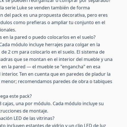
ck se pueden reorganizar o comprar por separado?
 la serie Luke se venden también de forma
ón del pack es una propuesta decorativa, pero eres
dulos como prefieras o ampliar tu conjunto en el
ionales.
 en la pared o puedo colocarlos en el suelo?
Cada módulo incluye herrajes para colgar en la
 de 2 cm para colocarlo en el suelo. El sistema de
uadras que se montan en el interior del mueble y una
ja en la pared — el mueble se "engancha" en esa
l interior. Ten en cuenta que en paredes de pladur la
es menor; recomendamos paredes de obra o tabiques
rega este pack?
3 cajas, una por módulo. Cada módulo incluye su
nstrucciones de montaje.
ación LED de las vitrinas?
ato incluyen estantes de vidrio y un clip LED de luz