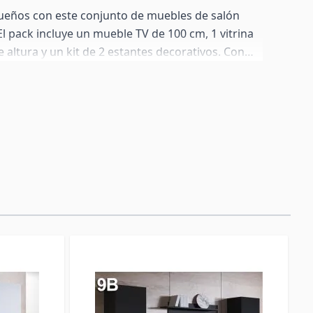
sueños con este conjunto de muebles de salón
l pack incluye un mueble TV de 100 cm, 1 vitrina
 altura y un kit de 2 estantes decorativos. Con
de metacrilato, estantes de vidrio e iluminación
módulos pueden colgarse en la pared o colocarse
 patas incluidas. La composición de la foto es
os módulos se venden también por separado.