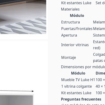
Kit estantes Luke
Set d
Materiales
Módulo
Estructura
Melami
Puertas/frontales
Melami
Apertura
Sistema
Estant
Interior vitrinas
red)
Colgad
Montaje
patas 
Dimensiones por módul
Módulo
Dime
Mueble TV Luke H1
100 ×
1 vitrina colgante
40 × 
Kit estantes Luke
100 ×
Preguntas frecuentes