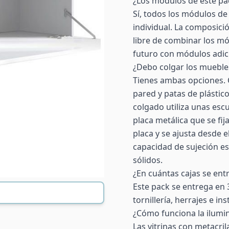
¿Los módulos de este pa
Sí, todos los módulos de
individual. La composici
libre de combinar los mó
futuro con módulos adic
¿Debo colgar los muebles
Tienes ambas opciones. 
pared y patas de plástico
colgado utiliza unas esc
placa metálica que se fi
placa y se ajusta desde e
capacidad de sujeción 
sólidos.
¿En cuántas cajas se ent
Este pack se entrega en 
tornillería, herrajes e i
¿Cómo funciona la ilumin
Las vitrinas con metacril