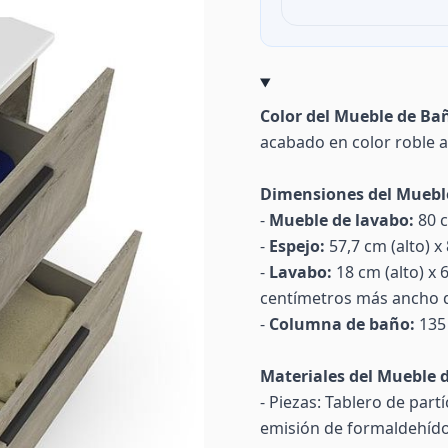
Color del Mueble de Ba
acabado en color roble a
Dimensiones del Muebl
-
Mueble de lavabo:
80 c
-
Espejo:
57,7 cm (alto) x
-
Lavabo:
18 cm (alto) x 
centímetros más ancho q
-
Columna de baño:
135 
Materiales del Mueble 
- Piezas: Tablero de par
emisión de formaldehído