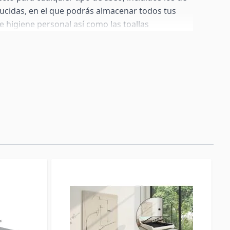
cidas, en el que podrás almacenar todos tus
e higiene personal así como las toallas