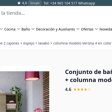
4,6
Tel: +34 965 104 517
Whatsapp
Google
Cocina
Baño
Decoración y Auxiliares
Ofertas
Noveda
e 2 cajones + espejo + lavabo + columna modelo Verona 4 en color
Conjunto de bañ
+ columna mode
4.6
★★★★☆