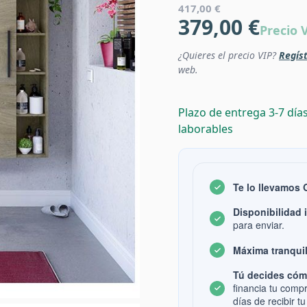
417,00 €
379,00 €
Precio 
¿Quieres el precio VIP?
Regíst
web.
Plazo de entrega 3-7 día
laborables
Te lo llevamos
Disponibilidad 
para enviar.
Máxima tranquil
Tú decides cóm
financia tu comp
días de recibir tu