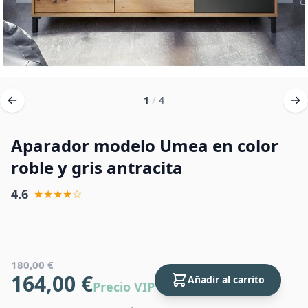
1
/
4
Aparador modelo Umea en color
roble y gris antracita
4.6
★★★★☆
180,00 €
164,00 €
Añadir al carrito
Precio VIP