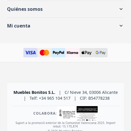
Quiénes somos
Mi cuenta
Muebles Bonitos S.L.
|
C/ Nieve 34, 03006 Alicante
|
Telf: +34 965 104 517
|
CIF: B54778238
COLABORA:
Suport a la promoció exterior de la Comunitat Valenciana 2025. Import
rebut: 15.170,87€
© 2026 Muebles Bonitos.